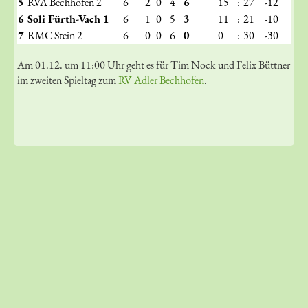
5
RVA Bechhofen 2
6
2
0
4
6
15
:
27
-12
6
Soli Fürth-Vach 1
6
1
0
5
3
11
:
21
-10
7
RMC Stein 2
6
0
0
6
0
0
:
30
-30
Am 01.12. um 11:00 Uhr geht es für Tim Nock und Felix Büttner
im zweiten Spieltag zum
RV Adler Bechhofen
.