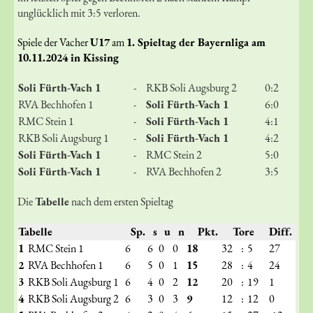
unglücklich mit 3:5 verloren.
Spiele der Vacher
U17
am
1. Spieltag der Bayernliga am
10.11.2024 in Kissing
Soli Fürth-Vach 1
-
RKB Soli Augsburg 2
0:2
RVA Bechhofen 1
-
Soli Fürth-Vach 1
6:0
RMC Stein 1
-
Soli Fürth-Vach 1
4:1
RKB Soli Augsburg 1
-
Soli Fürth-Vach 1
4:2
Soli Fürth-Vach 1
-
RMC Stein 2
5:0
Soli Fürth-Vach 1
-
RVA Bechhofen 2
3:5
Die
Tabelle
nach dem ersten Spieltag
Tabelle
Sp.
s
u
n
Pkt.
Tore
Diff.
1
RMC Stein 1
6
6
0
0
18
32
:
5
27
2
RVA Bechhofen 1
6
5
0
1
15
28
:
4
24
3
RKB Soli Augsburg 1
6
4
0
2
12
20
:
19
1
4
RKB Soli Augsburg 2
6
3
0
3
9
12
:
12
0