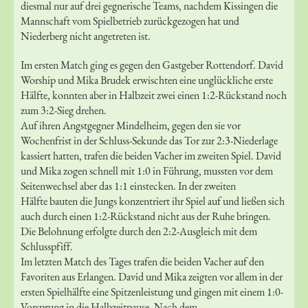
diesmal nur auf drei gegnerische Teams, nachdem Kissingen die
Mannschaft vom Spielbetrieb zurückgezogen hat und
Niederberg nicht angetreten ist.
Im ersten Match ging es gegen den Gastgeber Rottendorf. David
Worship und Mika Brudek erwischten eine unglückliche erste
Hälfte, konnten aber in Halbzeit zwei einen 1:2-Rückstand noch
zum 3:2-Sieg drehen.
Auf ihren Angstgegner Mindelheim, gegen den sie vor
Wochenfrist in der Schluss-Sekunde das Tor zur 2:3-Niederlage
kassiert hatten, trafen die beiden Vacher im zweiten Spiel. David
und Mika zogen schnell mit 1:0 in Führung, mussten vor dem
Seitenwechsel aber das 1:1 einstecken. In der zweiten
Hälfte bauten die Jungs konzentriert ihr Spiel auf und ließen sich
auch durch einen 1:2-Rückstand nicht aus der Ruhe bringen.
Die Belohnung erfolgte durch den 2:2-Ausgleich mit dem
Schlusspfiff.
Im letzten Match des Tages trafen die beiden Vacher auf den
Favoriten aus Erlangen. David und Mika zeigten vor allem in der
ersten Spielhälfte eine Spitzenleistung und gingen mit einem 1:0-
Vorsprung in die Halbzeitpause. Nach dem