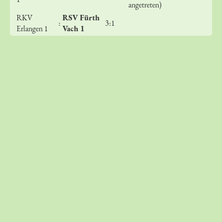
angetreten)
RKV
RSV Fürth
:
3:1
Erlangen 1
Vach 1