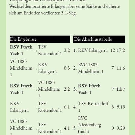
Wechsel demonstrierte Erlangen aber seine Stärke und sicherte
sich am Ende den verdienten 3:1-Sieg.
Die Ergebnisse
Die Abschlusstabelle
RSV Fürth
TSV
:
3:2
1.
RKV Erlangen 1
12
17:2
Vach 1
Rottendorf 1
VC 1883
RKV
RVC 1883
Mindelheim
:
0:3
2.
7
11:6
Erlangen 1
Mindelheim 1
1
VC 1883
RSV Fürth
RSV Fürth
:
Mindelheim
2:2
3.
7
11:7
Vach 1
Vach 1
1
RKV
TSV
TSV Rottendorf
:
6:1
4.
3
9:13
Erlangen 1
Rottendorf 1
1
RVC
VC 1883
TSV
Niedernberg
Mindelheim
:
4:1
5
0
0:20
Rottendorf 1
(nicht
1