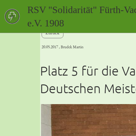
RSV "Solidarität" Fürth-Va
e.V. 1908
Zurück
20.05.2017
, Brudek Martin
Platz 5 für die V
Deutschen Meist