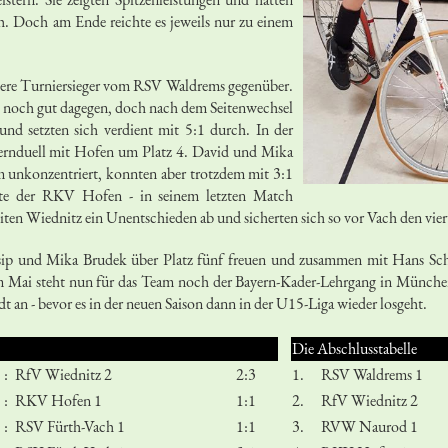
h. Doch am Ende reichte es jeweils nur zu einem
ätere Turniersieger vom RSV Waldrems gegenüber.
h noch gut dagegen, doch nach dem Seitenwechsel
 und setzten sich verdient mit 5:1 durch. In der
Fernduell mit Hofen um Platz 4. David und Mika
m unkonzentriert, konnten aber trotzdem mit 3:1
hte der RKV Hofen - in seinem letzten Match
en Wiednitz ein Unentschieden ab und sicherten sich so vor Vach den viert
p und Mika Brudek über Platz fünf freuen und zusammen mit Hans Schäfe
Im Mai steht nun für das Team noch der Bayern-Kader-Lehrgang in München
t an - bevor es in der neuen Saison dann in der U15-Liga wieder losgeht.
Die Abschlusstabelle
:
RfV Wiednitz 2
2:3
1.
RSV Waldrems 1
:
RKV Hofen 1
1:1
2.
RfV Wiednitz 2
:
RSV Fürth-Vach 1
1:1
3.
RVW Naurod 1