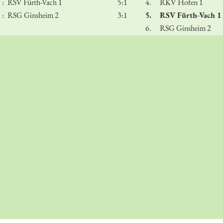
:
RSV Fürth-Vach 1
5:1
4.
RKV Hofen 1
:
RSG Ginsheim 2
3:1
5.
RSV Fürth-Vach 1
6.
RSG Ginsheim 2