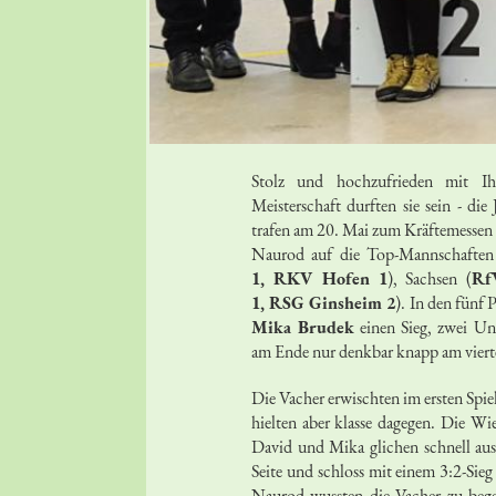
Stolz und hochzufrieden mit Ih
Meisterschaft durften sie sein - di
trafen am 20. Mai zum Kräftemessen 
Naurod auf die Top-Mannschaften
1, RKV Hofen 1
), Sachsen (
Rf
1, RSG Ginsheim 2
). In den fünf 
Mika Brudek
einen Sieg, zwei Un
am Ende nur denkbar knapp am vierte
Die Vacher erwischten im ersten Spi
hielten aber klasse dagegen. Die Wi
David und Mika glichen schnell au
Seite und schloss mit einem 3:2-Sie
Naurod wussten die Vacher zu begei