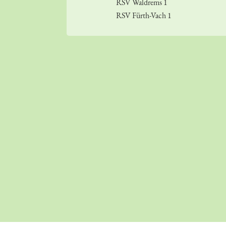
RSV Waldrems 1
RSV Fürth-Vach 1