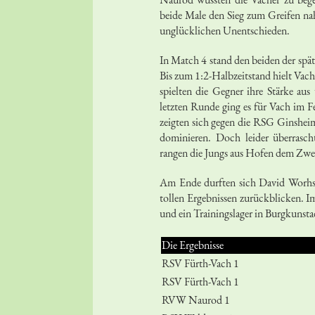
beide Male den Sieg zum Greifen na
unglücklichen Unentschieden.
In Match 4 stand den beiden der sp
Bis zum 1:2-Halbzeitstand hielt Vac
spielten die Gegner ihre Stärke aus
letzten Runde ging es für Vach im 
zeigten sich gegen die RSG Ginshei
dominieren. Doch leider überrasc
rangen die Jungs aus Hofen dem Zweit
Am Ende durften sich David Worhsi
tollen Ergebnissen zurückblicken. 
und ein Trainingslager in Burgkunstad
Die Ergebnisse
RSV Fürth-Vach 1
RSV Fürth-Vach 1
RVW Naurod 1