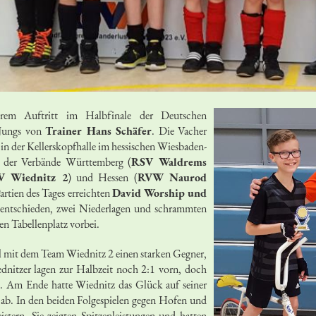
rem Auftritt im Halbfinale der Deutschen
e Jungs von
Trainer Hans Schäfer
. Die Vacher
in der Kellerskopfhalle im hessischen Wiesbaden-
 der Verbände Württemberg (
RSV Waldrems
V Wiednitz 2
) und Hessen (
RVW Naurod
Partien des Tages erreichten
David Worship und
entschieden, zwei Niederlagen und schrammten
n Tabellenplatz vorbei.
el mit dem Team Wiednitz 2 einen starken Gegner,
ednitzer lagen zur Halbzeit noch 2:1 vorn, doch
s. Am Ende hatte Wiednitz das Glück auf seiner
g ab. In den beiden Folgespielen gegen Hofen und
stern. Sie zeigten Spitzenleistungen und hatten