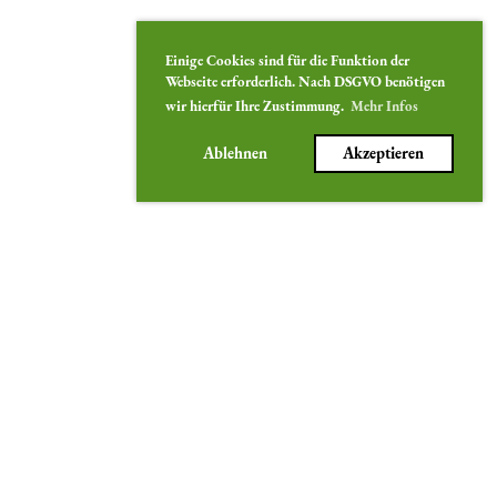
Einige Cookies sind für die Funktion der
Webseite erforderlich. Nach DSGVO benötigen
wir hierfür Ihre Zustimmung.
Mehr Infos
Ablehnen
Akzeptieren
Radsportverein
RSV "Solidarität" Fürth Vach 1908 e.V.