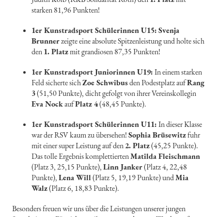
starken 81,96 Punkten!
1er Kunstradsport Schülerinnen U15:
Svenja
Brunner
zeigte eine absolute Spitzenleistung und holte sich
den
1. Platz
mit grandiosen 87,35 Punkten!
1er Kunstradsport Juniorinnen U19:
In einem starken
Feld sicherte sich
Zoe Schwibus
den Podestplatz auf
Rang
3
(51,50 Punkte), dicht gefolgt von ihrer Vereinskollegin
Eva Nock
auf
Platz 4
(48,45 Punkte).
1er Kunstradsport Schülerinnen U11:
In dieser Klasse
war der RSV kaum zu übersehen!
Sophia Brüsewitz
fuhr
mit einer super Leistung auf den
2. Platz
(45,25 Punkte).
Das tolle Ergebnis komplettierten
Matilda Fleischmann
(Platz 3, 25,15 Punkte),
Linn Janker
(Platz 4, 22,48
Punkte),
Lena Will
(Platz 5, 19,19 Punkte) und
Mia
Walz
(Platz 6, 18,83 Punkte).
Besonders freuen wir uns über die Leistungen unserer jungen