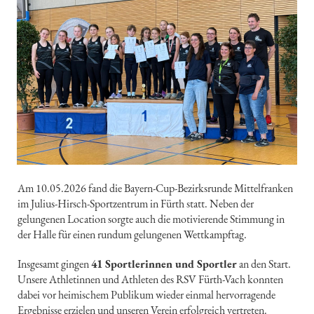
Am 10.05.2026 fand die Bayern-Cup-Bezirksrunde Mittelfranken
im Julius-Hirsch-Sportzentrum in Fürth statt. Neben der
gelungenen Location sorgte auch die motivierende Stimmung in
der Halle für einen rundum gelungenen Wettkampftag.
Insgesamt gingen
41 Sportlerinnen und Sportler
an den Start.
Unsere Athletinnen und Athleten des RSV Fürth-Vach konnten
dabei vor heimischem Publikum wieder einmal hervorragende
Ergebnisse erzielen und unseren Verein erfolgreich vertreten.