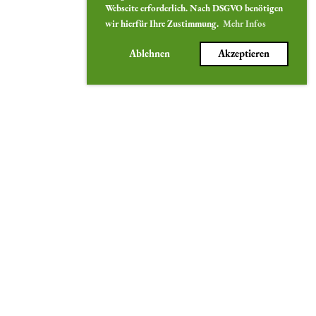
Webseite erforderlich. Nach DSGVO benötigen
wir hierfür Ihre Zustimmung.
Mehr Infos
Ablehnen
Akzeptieren
Radsportverein
RSV "Solidarität" Fürth Vach 1908 e.V.
Vacher Straße 470 a 90768 Fürth